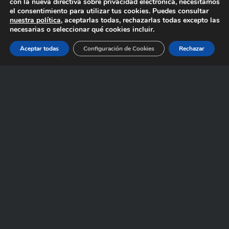
con la nueva directiva sobre privacidad electrónica, necesitamos
el consentimiento para utilizar tus cookies. Puedes consultar
obradores por maestros panaderos.
nuestra política
, aceptarlas todas, rechazarlas todas excepto las
También cuenta con La Cocina de SanTomás, que ofrece una gran
necesarias o seleccionar qué cookies incluir.
variedad de platos cocinados, elaborados con ingredientes
frescos y de calidad.
Aceptar todas
Configuración de Cookies
Rechazar
www
Instagram
Facebook
Catering SanTomás
El placer de descubrir el sabor de cada temporada.