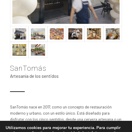
SanTomás
Artesanía de los sentidos
SanTomás nace en 2017, como un concepto de restauración
moderno y urbano, con un estilo único. Está diseñado para
disfrutar con los cinco sentidos, desde una cerveza artesana o un
buen vino acompañado de las mejores chacinas, hasta un amplio
Utilizamos cookies para mejorar tu experiencia. Para cumplir
surtido de diferentes panes, elaborados cada día en nuestros