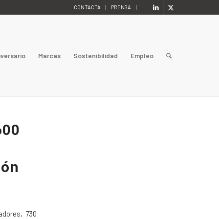
CONTACTA
PRENSA
iversario
Marcas
Sostenibilidad
Empleo
600
ión
adores, 730