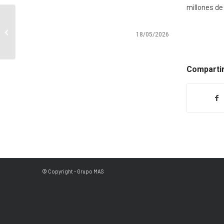
millones de
Certificamos la norma ISO 14.001 en
18/05/2026
nuestro centro logístico
Compartir
© Copyright - Grupo MAS