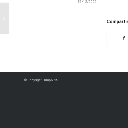
31/12/2020
Fallece D. Jerónimo Martín González
Compartir
© Copyright - Grupo MAS