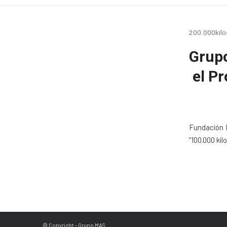
200.000kilo
Grupo
el P
Fundación M
“100.000 ki
© Copyright - Grupo MAS