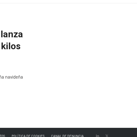
 lanza
kilos
aña navideña
TOS
POLÍTICA DE COOKIES
CANAL DE DENUNCIA