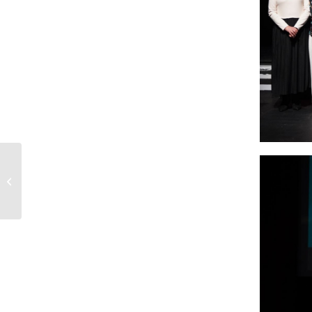
Abrimos Cash Fresh
Puerto Real generando
26 empleos directos