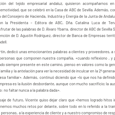
ción del tejido empresarial andaluz, quisieron acompañarnos e
emotividad, que se celebró en la Casa de ABC de Sevilla. Además, 
a del Consejero de Hacienda, Industria y Energía de la Junta de Andalu
on la Presidenta – Editora de ABC, Dña. Catalina Luca de Ten
frutar de las palabras de D. Álvaro Ybarra, director de ABC de Sevilla 
vención de D. Agustín Rodríguez, director de Banca de Empresas territo
dell.
tín, dedicó unas emocionantes palabras a clientes y proveedores, a s
 personas que componen nuestra compañía, «cuando reflexiono , y p
do siempre presente en este camino, pienso en valores como la gen
familia y la antelación para ver la necesidad de inculcar en la 2ª gener
esa familiar». Además, continuó diciendo que «lo que nos ha definido
presa es la ilusión desbordante, aunque con mucho sacrificio; la aus
 no faltar nunca a la palabra dada».
je de futuro, Vicente quiso dejar claro que «hemos logrado hitos 
nemos muchos retos por delante, sobre todo en lo referido a la tr
las personas, a la experiencia de cliente y a nuestro compromiso de res