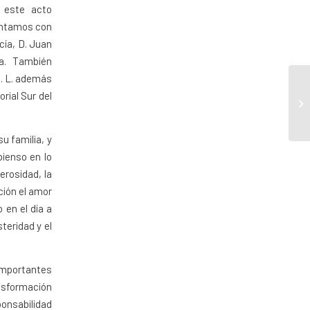
n este acto
contamos con
cía, D. Juan
a. También
S. L. además
rial Sur del
u familia, y
ienso en lo
erosidad, la
ación el amor
 en el día a
teridad y el
importantes
ansformación
ponsabilidad