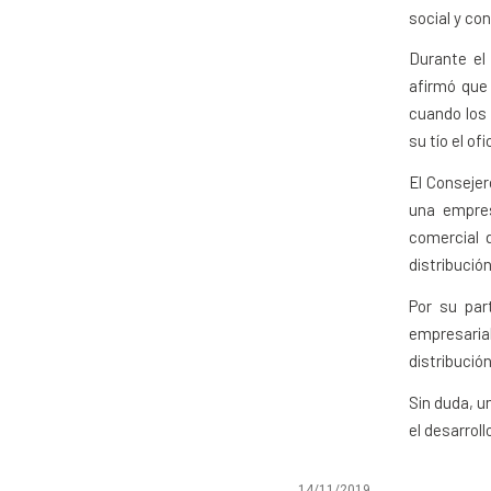
social y co
Durante el 
afirmó que
cuando los
su tío el of
El Conseje
una empres
comercial 
distribució
Por su par
empresari
distribució
Sin duda, 
el desarrol
14/11/2019