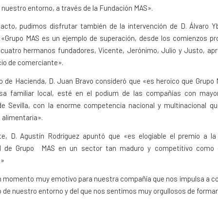
n nuestro entorno, a través de la Fundación MAS».
acto, pudimos disfrutar también de la intervención de D. Álvaro Y
 «Grupo MAS es un ejemplo de superación, desde los comienzos pro
 cuatro hermanos fundadores, Vicente, Jerónimo, Julio y Justo, apr
icio de comerciante».
ro de Hacienda, D. Juan Bravo consideró que «es heroico que Grupo 
a familiar local, esté en el podium de las compañías con mayor
de Sevilla, con la enorme competencia nacional y multinacional qu
n alimentaria».
te, D. Agustín Rodríguez apuntó que «es elogiable el premio a la 
al de Grupo MAS en un sector tan maduro y competitivo como e
n»
un momento muy emotivo para nuestra compañía que nos impulsa a con
lo de nuestro entorno y del que nos sentimos muy orgullosos de formar