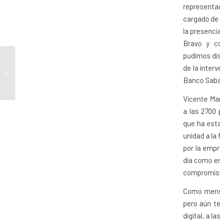
representa
cargado de 
la presenci
Bravo y c
pudimos dis
Montserrat Badía. 10
de la inter
años al frente de la
Banco Saba
Fundación MAS
Vicente Mar
a las 2700
que ha esta
unidad a la 
por la empr
día como em
compromiso:
Como mensa
pero aún te
digital, a 