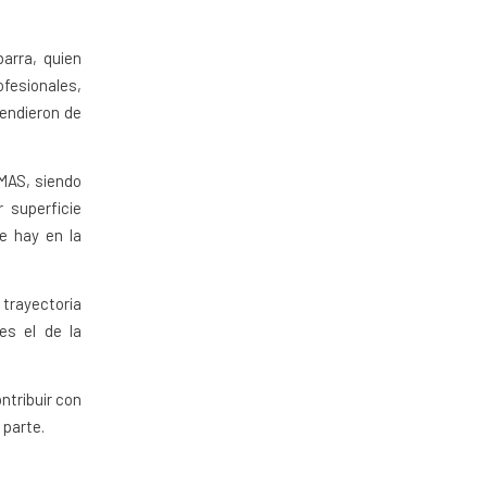
barra, quien
fesionales,
endieron de
MAS, siendo
 superficie
e hay en la
trayectoria
s el de la
tribuir con
 parte.