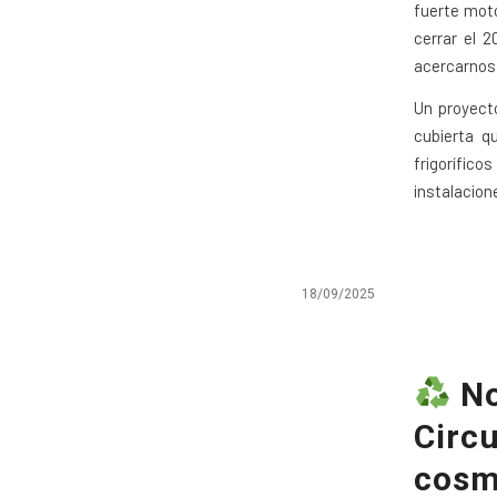
fuerte moto
cerrar el 
acercarnos 
Un proyect
cubierta q
frigorífic
instalacion
18/09/2025
No
Circu
cosm