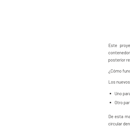
Este proy
contenedor
posterior re
¿Cómo fun
Los nuevos
Uno para
Otro par
De esta man
circular den