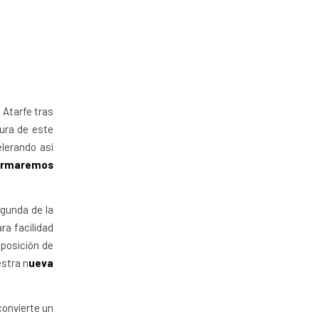
a
 Atarfe tras
ura de este
elerando así
formaremos
egunda de la
ra facilidad
sposición de
estra n
ueva
 convierte un