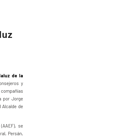
luz
aluz de la
onsejeros y
s compañías
a por Jorge
l Alcalde de
 (AAEF), se
al, Persán,