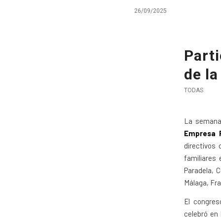
26/09/2025
Part
de l
TODAS
La semana 
Empresa F
directivos
familiares
Paradela, C
Málaga, Fra
El congres
celebró en