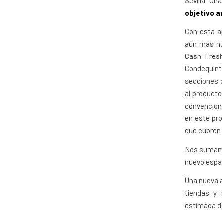
Sevilla. U
objetivo a
Con esta a
aún más nu
Cash Fres
Condequin
secciones d
al producto
convencion
en este pro
que cubren 
Nos sumamos
nuevo espa
Una nueva a
tiendas y 
estimada de