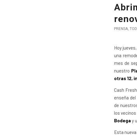
Abri
reno
PRENSA
,
TOD
Hoy jueves,
una remode
mes de sep
nuestro
Pl
otras 12, 
Cash Fresh
enseña del 
de nuestros
los vecinos
Bodega
y u
Esta nueva