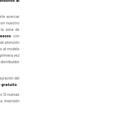
ándonos al
ite acercar
con nuestro
la zona de
escos
con
ial atención
to al modelo
 primera vez
distribuidor
auración del
 gratuito
.
os 12 nuevas
a inversión