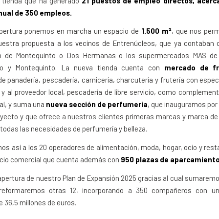
na tienda que ha generado
21 puestos de empleo directos, acerc
nual de 350 empleos.
pertura ponemos en marcha un espacio de
1.500 m²
, que nos perm
estra propuesta a los vecinos de Entrenúcleos, que ya contaban 
h de Montequinto o Dos Hermanas o los supermercados MAS de 
to y Montequinto. La nueva tienda cuenta con
mercado de fr
e panadería, pescadería, carnicería, charcutería y frutería con espec
 y al proveedor local, pescadería de libre servicio, como complemen
al, y suma una
nueva sección de perfumería
, que inauguramos por
yecto y que ofrece a nuestros clientes primeras marcas y marca de 
todas las necesidades de perfumería y belleza.
 así a los 20 operadores de alimentación, moda, hogar, ocio y rest
cio comercial que cuenta además con
950 plazas de aparcamiento
pertura de nuestro Plan de Expansión 2025 gracias al cual sumarem
reformaremos otras 12, incorporando a 350 compañeros con un
 36,5 millones de euros.