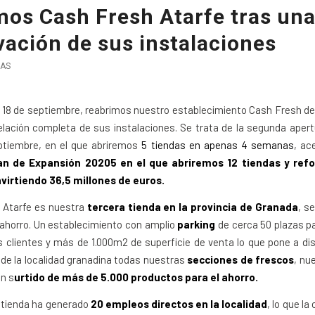
mos Cash Fresh Atarfe tras un
vación de sus instalaciones
AS
 18 de septiembre, reabrimos nuestro establecimiento Cash Fresh de
lación completa de sus instalaciones. Se trata de la segunda apert
tiembre, en el que abriremos
5 tiendas en apenas 4 semanas
, ac
an de Expansión 20205 en el que abriremos 12 tiendas y re
invirtiendo 36,5 millones de euros.
 Atarfe es nuestra
tercera tienda en la provincia de Granada
, s
ahorro. Un establecimiento con amplio
parking
de cerca 50 plazas pa
 clientes y más de 1.000m2 de superficie de venta lo que pone a di
 de la localidad granadina todas nuestras
secciones de frescos
, nu
n s
urtido de más de 5.000 productos para el ahorro.
 tienda ha generado
20 empleos directos en la localidad
, lo que la