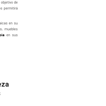
 objetivo de
s permitirá
aicas en su
os, muebles
pia
en sus
eza
s