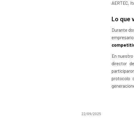
AERTEC, It
Lo que 
Durante dos
empresario
competiti
En nuestro 
director 
participaro
protocolo 
generacione
22/09/2025