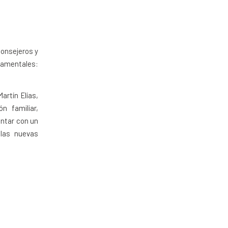
consejeros y
damentales:
artín Elías,
 familiar,
ontar con un
 las nuevas