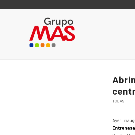
Abrim
cent
TODAS
Ayer inau
Entrenasa