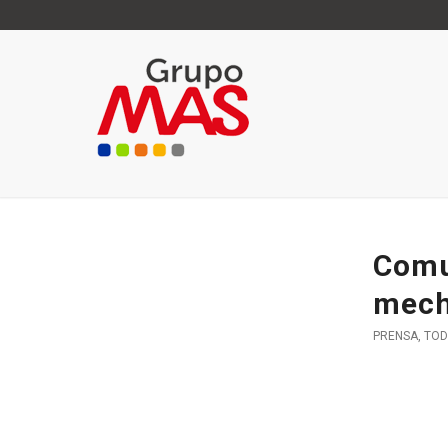
Comu
mec
PRENSA
,
TOD