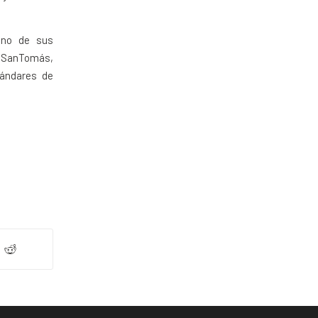
 uno de sus
(SanTomás,
tándares de