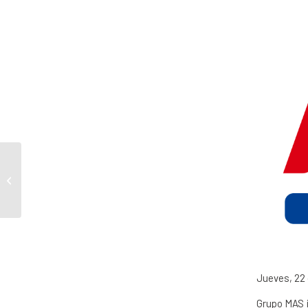
Sustituimos nuestras
bolsas por unas más
respetuosas con el
medio ambiente
Jueves, 22 
Grupo MAS i