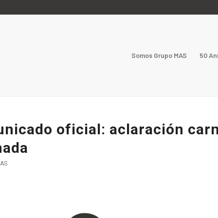
Somos Grupo MAS
50 An
nicado oficial: aclaración car
hada
AS