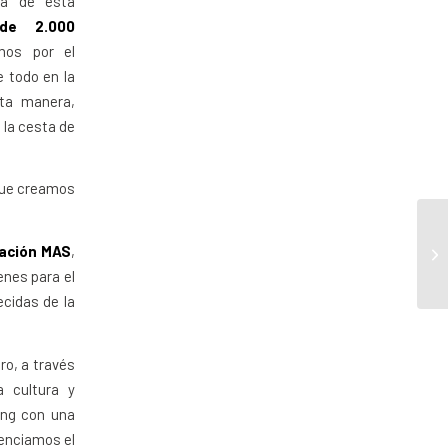
eza de esta
de 2.000
os por el
 todo en la
ta manera,
la cesta de
 que creamos
ación MAS
,
enes para el
ecidas de la
ro, a través
a cultura y
ing con una
enciamos el