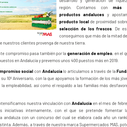
desarrollo y generación de riqu
región. Contamos con
más 
productos andaluces
y apostam
producto local
de proximidad sobre
selección de los frescos
. De es
conseguimos que más de la mitad de 
e nuestros clientes provenga de nuestra tierra.
te compromiso pasa también por la
generación de empleo
, en el
puestos en Andalucía y prevemos unos 400 puestos más en 2019.
mpromiso social
con
Andalucía
lo articulamos a través de la
Fund
su 10º Aniversario, con la que apoyamos la formación de los más jóv
la empleabilidad, así como el respaldo a las familias más desfavor
intensificamos nuestra vinculación con
Andalucía
en el mes de febre
as iniciativas internamente, con el que se pretende fomentar l
a andaluza con un concurso del cual se elabora cada año un rank
istinta. Además, a través de nuestra marca Supermercados MAS, pot