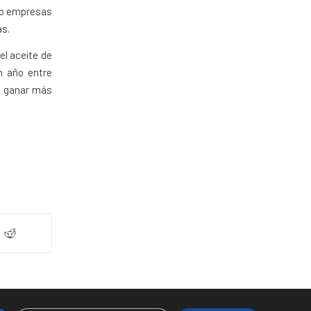
ro empresas
as.
l aceite de
n año entre
án ganar más