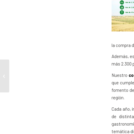
la compra d
Además, es
más 2.300 
Grupo Hermanos Martín
Nuestro
co
crea una nueva marca
corporativa
que cumple 
fomento de 
región.
Cada año, 
de distint
gastronomí
temática d